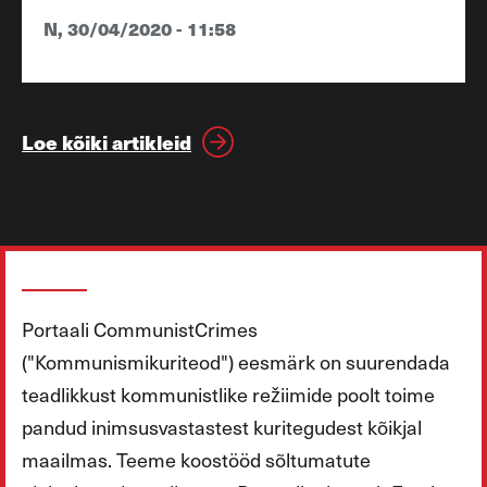
N, 30/04/2020 - 11:58
Loe kõiki artikleid
Portaali CommunistCrimes
("Kommunismikuriteod") eesmärk on suurendada
teadlikkust kommunistlike režiimide poolt toime
pandud inimsusvastastest kuritegudest kõikjal
maailmas. Teeme koostööd sõltumatute