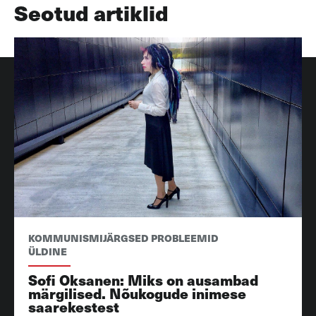
Seotud artiklid
KOMMUNISMIJÄRGSED PROBLEEMID
ÜLDINE
Sofi Oksanen: Miks on ausambad
märgilised. Nõukogude inimese
saarekestest