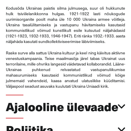
Kodusõda Ukrainas paistis silma julmusega, suur oli hukkunute
hulk tsiviilelanikkonna hulgas. 1921-1922 lasti nõukogude
uurimisorganite poolt maha üle 10 000 Ukraina armee võitleja.
Ukraina tasalülitamiseks ja vastupanu hävitamiseks kasutasid
kommunistlikud võimud kunstlikult esile kutsutud näljahädasid
(1921-1923, 1932-1933, 1946-1947). Eriti ränka 1932.-1933. aasta
näljahäda kasutati sundkollektiviseerimise läbiviimiseks.
Raske surve alla sattus Ukraina kultuur ja keel ning käivitus aktiivne
venestuskampaania. Teise maailmasõja järel tabas Ukrainat uus
terrorilaine, mille ohvriks langesid väidetavad kollaborandid. Lääne-
Ukrainas puhkenud relvastatud vastupanuliikumise
mahasurumiseks kasutasid kommunistlikud võimud kõige
julmemaid vahendeid, kaasa arvatud ulatuslikke küüditamisi.
Väljaspool seadust asuvaks kuulutati Ukraina Uniaadi kirik.
Ajalooline ülevaade
Poliitika