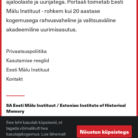
ajaloolaste ja uurijatega. Portaali toimetab Eesti
Mälu Instituut - rohkem kui 20 aastase
kogemusega rahvusvaheline ja valitsusväline
akadeemiline uurimisasutus.
Privaatsuspoliitika
Kasutamise reeglid
Eesti Mälu Instituut
Kontakt
SA Eesti Mälu Instituut / Estonian Institute of Historical
Memory
See leht kasutab küpsiseid, et
Tõnismägi 8, 10119, Tallinn, Estonia
tagada võimalikult hea
Nõustun küpsistega
+372 664 5039
kasutajakogemus. Loe lähemalt