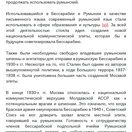
продолжать использовать румынский.
Использовавшийся в Бессарабии и Румынии в качестве
письменного языка современный румынский язык стали
использовать в сфере образования и культуры
[xii]
. За всей
этой деятельностью стояла идея создания новой
национальной коммунистической элиты, которая бы в
будущем советизировала Бессарабию.
Также были необходимы свободно владевшие румынским
шпионы и агитаторы для отправки в румынскую Бессарабию в
1930-х гг. Несмотря на то, что Сталин был одним из авторов
вышеупомянутой политики, в ходе Большого террора 1937-
1938 гг. была уничтожена большая часть созданной Москвой
элиты.
В конце 1930-х гг. Москва относилась к национальной
коммунистической верхушке Молдавской АССР как к
потенциальным врагам и шпионам. Это означало, что когда
Красная армия оккупировала Бессарабию в 1940 г., Советский
Союз не мог доверить захват власти местной элите,
говорившей на румынском. Готовность к сотрудничеству
членов бессарабской подпольной ячейки Румынской
коммунистической партии за небольшими исключениями