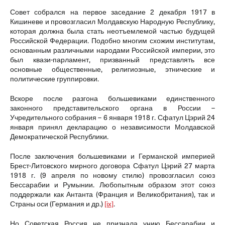
Совет собрался на первое заседание 2 декабря 1917 в
Кишиневе и провозгласил Молдавскую Народную Республику,
которая должна была стать неотъемлемой частью будущей
Российской Федерации. Подобно многим схожим институтам,
основанным различными народами Российской империи, это
был квази-парламент, призванный представлять все
основные общественные, религиозные, этнические и
политические группировки.
Вскоре после разгона большевиками единственного
законного представительского органа в России –
Учредительного собрания – 6 января 1918 г. Сфатул Цэрий 24
января принял декларацию о независимости Молдавской
Демократической Республики.
После заключения большевиками и Германской империей
Брест-Литовского мирного договора Сфатул Цэрий 27 марта
1918 г. (9 апреля по новому стилю) провозгласил союз
Бессарабии и Румынии. Любопытным образом этот союз
поддержали как Антанта (Франция и Великобритания), так и
Страны оси (Германия и др.)
[ix]
.
Но Советская Россия не признала унию Бессарабии и