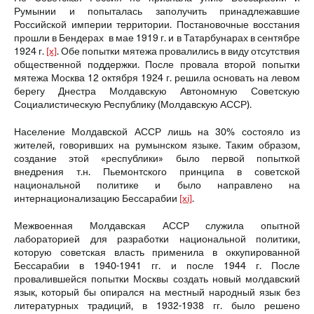
Румынии и попыталась заполучить принадлежавшие
Российской империи территории. Постановочные восстания
прошли в Бендерах в мае 1919 г. и в Татарбунарах в сентябре
1924 г.
[x]
. Обе попытки мятежа провалились в виду отсутствия
общественной поддержки. После провала второй попытки
мятежа Москва 12 октября 1924 г. решила основать на левом
берегу Днестра Молдавскую Автономную Советскую
Социалистическую Республику (Молдавскую АССР).
Население Молдавской АССР лишь на 30% состояло из
жителей, говоривших на румынском языке. Таким образом,
создание этой «республики» было первой попыткой
внедрения т.н. Пьемонтского принципа в советской
национальной политике и было направлено на
интернационализацию Бессарабии
[xi]
.
Межвоенная Молдавская АССР служила опытной
лабораторией для разработки национальной политики,
которую советская власть применила в оккупированной
Бессарабии в 1940-1941 гг. и после 1944 г. После
провалившейся попытки Москвы создать новый молдавский
язык, который бы опирался на местный народный язык без
литературных традиций, в 1932-1938 гг. было решено